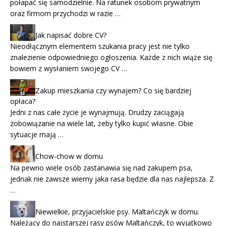
połapać się samodzielnie. Na ratunek osobom prywatnym
oraz firmom przychodzi w razie …
Jak napisać dobre CV?
Nieodłącznym elementem szukania pracy jest nie tylko
znalezienie odpowiedniego ogłoszenia. Każde z nich wiąże się
bowiem z wysłaniem swojego CV …
Zakup mieszkania czy wynajem? Co się bardziej
opłaca?
Jedni z nas całe życie je wynajmują. Drudzy zaciągają
zobowiązanie na wiele lat, żeby tylko kupić własne. Obie
sytuacje mają …
Chow-chow w domu
Na pewno wiele osób zastanawia się nad zakupem psa,
jednak nie zawsze wiemy jaka rasa będzie dla nas najlepsza. Z
…
Niewielkie, przyjacielskie psy. Maltańczyk w domu.
Należący do najstarszej rasy psów Maltańczyk, to wyjątkowo