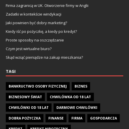
Firma zagranicą w UK. Otworzenie firmy w Anglii
Zadatki w kontekście windykacji
Jaki powinien być dobry marketing?
Kiedy iść po pożyczkę, a kiedy po kredyt?
Proste sposoby na oszczędzanie
Czym jest wirtualne biuro?
Skąd wziąć pieniądze na zakup mieszkania?
TAGI
BANKRUCTWO OSOBY FIZYCZNEJ
BIZNES
BIZNESOWY ŚWIAT
CHWILÓWKA OD 18 LAT
CHWILÓWKI OD 18 LAT
DARMOWE CHWILÓWKI
DOBRA POŻYCZKA
FINANSE
FIRMA
GOSPODARCZA
KREDYT
KREDYT HIPOTECZNY