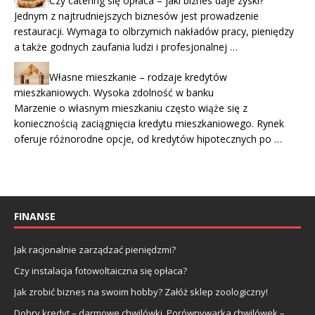
Czy catering się opłaca – jaki biznes daje zyski?
Jednym z najtrudniejszych biznesów jest prowadzenie
restauracji. Wymaga to olbrzymich nakładów pracy, pieniędzy
a także godnych zaufania ludzi i profesjonalnej …
Własne mieszkanie – rodzaje kredytów
mieszkaniowych. Wysoka zdolność w banku
Marzenie o własnym mieszkaniu często wiąże się z
koniecznością zaciągnięcia kredytu mieszkaniowego. Rynek
oferuje różnorodne opcje, od kredytów hipotecznych po …
FINANSE
Jak racjonalnie zarządzać pieniędzmi?
Czy instalacja fotowoltaiczna się opłaca?
Jak zrobić biznes na swoim hobby? Załóż sklep zoologiczny!
Dobry kredyt – darmowe chwilówki. Porównywarka chwilówek –