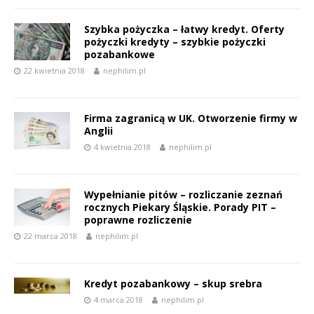
Szybka pożyczka – łatwy kredyt. Oferty
pożyczki kredyty – szybkie pożyczki
pozabankowe
22 kwietnia 2018
nephilim.pl
Firma zagranicą w UK. Otworzenie firmy w
Anglii
4 kwietnia 2018
nephilim.pl
Wypełnianie pitów – rozliczanie zeznań
rocznych Piekary Śląskie. Porady PIT –
poprawne rozliczenie
22 marca 2018
nephilim.pl
Kredyt pozabankowy – skup srebra
4 marca 2018
nephilim.pl