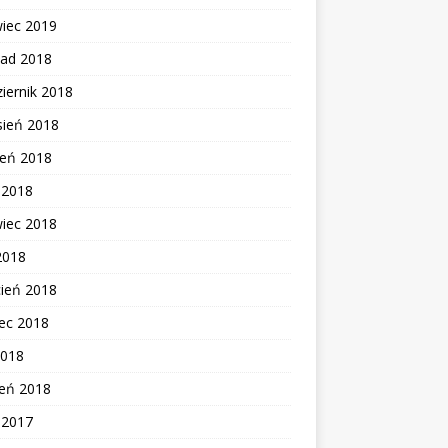
wiec 2019
pad 2018
iernik 2018
sień 2018
ień 2018
c 2018
wiec 2018
2018
cień 2018
ec 2018
2018
zeń 2018
c 2017