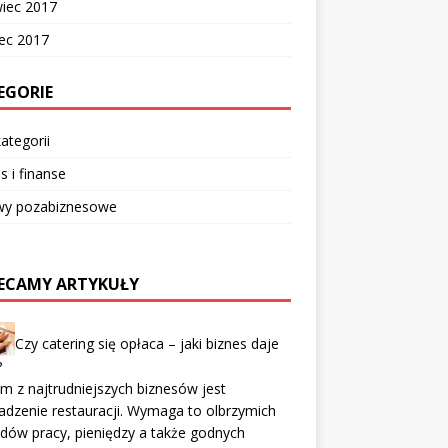
wiec 2017
ec 2017
EGORIE
ategorii
s i finanse
wy pozabiznesowe
ECAMY ARTYKUŁY
Czy catering się opłaca – jaki biznes daje
?
m z najtrudniejszych biznesów jest
dzenie restauracji. Wymaga to olbrzymich
dów pracy, pieniędzy a także godnych