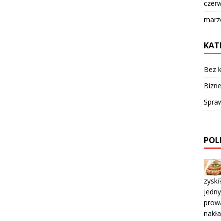
czer
marz
KAT
Bez k
Bizne
Spra
POL
zyski
Jedny
prowa
nakła