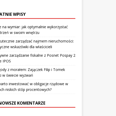
ATNIE WPISY
 na wymiar: jak optymalnie wykorzystać
strzeń w swoim wnętrzu
kutecznie zarządzać najmem nieruchomości:
yczne wskazówki dla właścicieli
ywne zarządzanie fiskalne z Posnet Pospay 2
e IPOS
ody z morałem: Zajączek Filip i Tomek
ki w świecie wyzwań
warto inwestować w obligacje rządowe w
ch niskich stóp procentowych?
NOWSZE KOMENTARZE