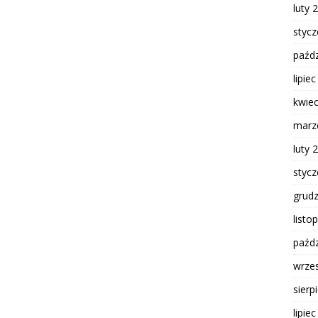
luty 
styc
paźdz
lipie
kwie
marz
luty 
styc
grud
listo
paźdz
wrze
sierp
lipie