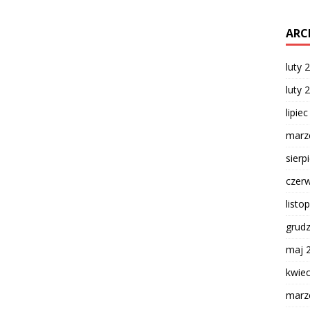
ARC
luty 
luty 
lipie
marz
sierp
czer
listo
grud
maj 
kwie
marz