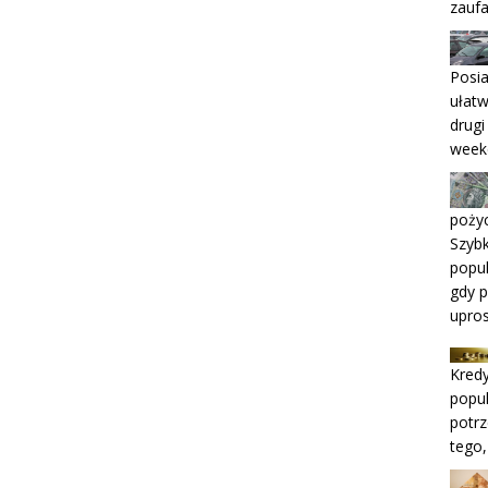
zaufa
Posi
ułatw
drugi
week
pożyc
Szybk
popul
gdy p
upro
Kredy
popu
potrz
tego,