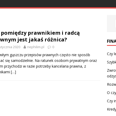
 pomiędzy prawnikiem i radcą
wnym jest jakaś różnica?
FINA
stycznia 2020
nephilim.pl
0
Czy l
iłym gąszczu przepisów prawnych często nie sposób
ać się samodzielnie. Na ratunek osobom prywatnym oraz
Szyb
m przychodzi w razie potrzeby kancelaria prawna, z
Zwrot
nikami
[…]
odzys
Roz
O czy
Czy i
Kredy