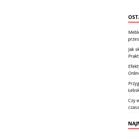
OST
Meble
prze
Jak s
Prakt
Efekt
Onlin
Przyg
Łebs
Czy 
czasa
NAJ