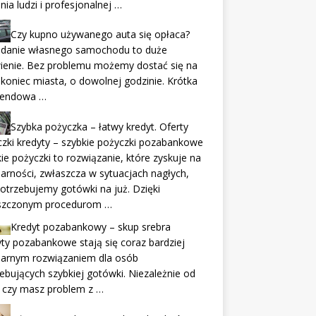
nia ludzi i profesjonalnej …
Czy kupno używanego auta się opłaca?
adanie własnego samochodu to duże
ienie. Bez problemu możemy dostać się na
 koniec miasta, o dowolnej godzinie. Krótka
endowa …
Szybka pożyczka – łatwy kredyt. Oferty
zki kredyty – szybkie pożyczki pozabankowe
ie pożyczki to rozwiązanie, które zyskuje na
arności, zwłaszcza w sytuacjach nagłych,
otrzebujemy gotówki na już. Dzięki
szczonym procedurom …
Kredyt pozabankowy – skup srebra
ty pozabankowe stają się coraz bardziej
larnym rozwiązaniem dla osób
ebujących szybkiej gotówki. Niezależnie od
 czy masz problem z …