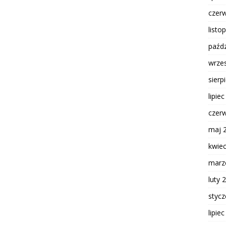
czer
listo
paźdz
wrze
sierp
lipie
czer
maj 
kwie
marz
luty 
styc
lipie