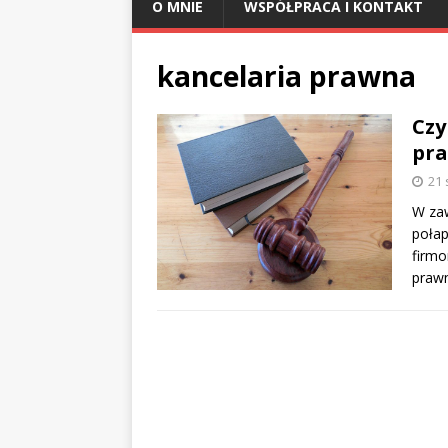
O MNIE
WSPÓŁPRACA I KONTAKT
kancelaria prawna
Czy
pra
21 
W zaw
połap
firmo
praw