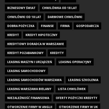
BIZNESOWY ŚWIAT
CHWILÓWKA OD 18 LAT
CHWILÓWKI OD 18 LAT
DARMOWE CHWILÓWKI
DOBRA POŻYCZKA
FINANSE
FIRMA
GOSPODARCZA
KREDYT
KREDYT HIPOTECZNY
KREDYTOWY DORADCA W WARSZAWIE
KREDYT POZABANKOWY
KREDYTY
LEASING MASZYN I URZĄDZEŃ
LEASING OPERACYJNY
LEASING SAMOCHODOWY
LEASING SAMOCHODÓW WARSZAWA
LEASING SZKOLENIA
LEASING WARSZAWA BIELANY
LISTA CHWILÓWEK
NIEZALEŻNOŚĆ FINANSOWA
OFERTY POŻYCZKI KREDYTY
OTWORZENIE FIRMY W ANGLII
OTWORZENIE FIRMY W UK